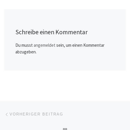
Schreibe einen Kommentar
Du musst
angemeldet
sein, um einen Kommentar
abzugeben.
Beitragsnavigation
Vorheriger Beitrag
VORHERIGER BEITRAG
ZURÜCK ZUR BEITRAGSL