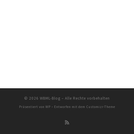
© 2026
WBML-Blog
– Alle Rechte vorbehalten
Präsentiert von
WP
– Entworfen mit dem
Customizr-Theme