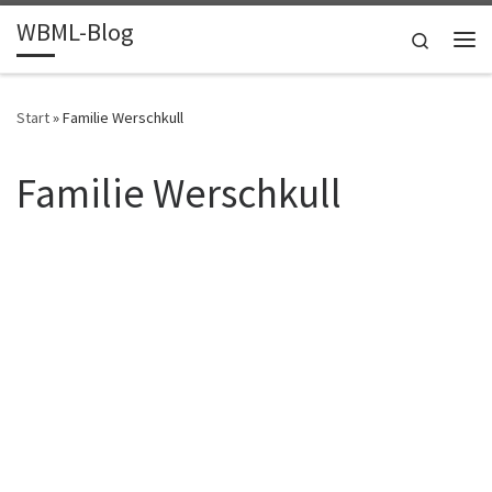
WBML-Blog
Zum Inhalt springen
Search
Me
Start
»
Familie Werschkull
Familie Werschkull